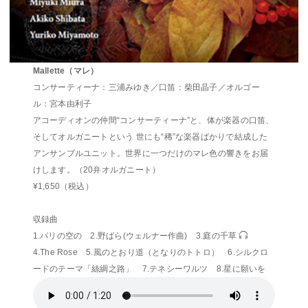
Mallette（マレ）
コンサーティーナ：三浦みゆき／口笛：柴田晶子／オルゴー
ル：宮本由利子
アコーディオンの仲間“コンサーティーナ”と、体が楽器の口笛、
そしてオルガニートという 世にも“稀”な楽器ばかりで結成した
アンサンブルユニット。世界に一つだけのマレ色の響きをお届
けします。（20弁オルガニート）
¥1,650（税込）
収録曲
1.パリの空の 2.野ばら(ウェルナー作曲) 3.庭の千草
4.The Rose 5.風のとおり道（となりのトトロ） 6.シルクロ
ードのテーマ「絲綢之路」 7.テネシーワルツ 8.星に願いを