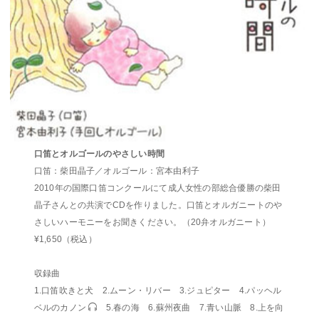
口笛とオルゴールのやさしい時間
口笛：柴田晶子／オルゴール：宮本由利子
2010年の国際口笛コンクールにて成人女性の部総合優勝の柴田
晶子さんとの共演でCDを作りました。口笛とオルガニートのや
さしいハーモニーをお聞きください。（20弁オルガニート）
¥1,650（税込）
収録曲
1.口笛吹きと犬 2.ムーン・リバー 3.ジュピター 4.パッヘル
ベルのカノン
5.春の海 6.蘇州夜曲 7.青い山脈 8.上を向