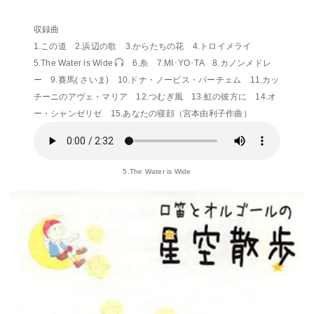
収録曲
1.この道 2.浜辺の歌 3.からたちの花 4.トロイメライ
5.The Water is Wide
6.糸 7.MI･YO･TA 8.カノンメドレ
ー 9.賽馬( さいま) 10.ドナ・ノービス・パーチェム 11.カッ
チーニのアヴェ・マリア 12.つむぎ風 13.虹の彼方に 14.オ
ー・シャンゼリゼ 15.あなたの寝顔（宮本由利子作曲）
5.The Water is Wide