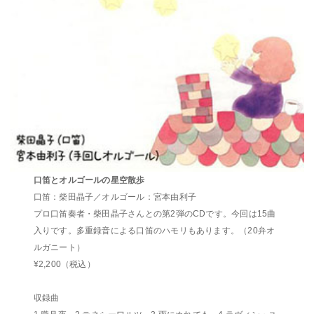
口笛とオルゴールの星空散歩
口笛：柴田晶子／オルゴール：宮本由利子
プロ口笛奏者・柴田晶子さんとの第2弾のCDです。今回は15曲
入りです。多重録音による口笛のハモリもあります。（20弁オ
ルガニート）
¥2,200（税込）
収録曲