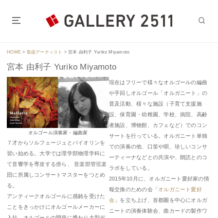
コ
ン
テ
東京の心臓部、神保町駅・水道橋駅から徒歩5分～7分のGALLERY
ン
2511。
ツ
HOME
>
取扱アーティスト
>
宮本 由利子 Yuriko Miyamoto
へ
宮本 由利子 Yuriko Miyamoto
移
動
現在はフリーで様々なオルゴールの編曲
や手回しオルゴール「オルガニート」の
普及活動、様々な施設（子育て支援施
設、保育園・幼稚園、学校、病院、高齢
者施設、博物館、カフェなど）でのコン
オルゴール演奏家・編曲家
サートを行っている。オルガニート単独
７才からソルフェージュとバイオリンを
での演奏の他、口笛や唄、珍しいコンサ
習い始める。大学では理学部物理学科に
ーティーナなどとの共演や、朗読とのコ
て音響学を専攻する傍ら、 音楽部管弦楽
ラボをしている。
団に所属しコンサートマスターをつとめ
2015年10月に、オルガニート愛好家の情
る。
報交換のための会「
オルガニート愛好
アンティークオルゴールに感銘を受けた
会
」を立ち上げ、首都圏を中心にオルガ
ことをきっかけにオルゴールメーカーに
ニートの演奏体験会、曲カードの製作ワ
入社。オルゴールの開発に携わり大型デ