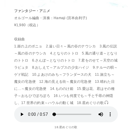
ファンタジー・アニメ
オルゴール編曲・演奏：Hamaji (宮本由利子)
¥1,980（税込）
収録曲
1.崖の上のポニョ 2.遠い日々～風の谷のナウシカ 3.風の伝説
～風の谷のナウシカ 4.となりのトトロ 5.風の通り道～となり
のトトロ 6.さんぽ～となりのトトロ 7.君をのせて～天空の城
ラピュタ 8.おしえて～アルプスの少女ハイジ 9.テルーの唄～
ゲド戦記 10.よあけのみち～フランダースの犬 11.旅立ち～
魔女の宅急便 12.海の見える街～魔女の宅急便 13.晴れた日
に…～魔女の宅急便 14.もののけ姫 15.愛は花、君はその種
子～おもひでぽろぽろ 16.いつも何度でも～千と千尋の神隠
し、17.世界の約束～ハウルの動く城 18.星めぐりの歌
18.星めぐりの歌