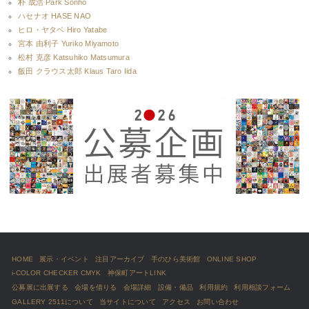
朴 成浩 Park Sonho
ハセナオ HASE NAO
ヒロ・ヤタベ Hiro Yatabe
宮本 由利子 Yuriko Miyamoto
松村 克彦 Katsuhiko Matsumura
飯田 クラウス太郎 Klaus Taro Iida
HOME
展示・イベント
注目アーカイブ
手のひら美術館
ONLINE SHOP
i-COLOR CHECKER CMYK
神保町アートLINK
公募展に出展する
会場を借りる
会場詳細
設備・備品
利用規約
利用相談フォーム
GALLERY 2511について
当サイトについて
アクセス
お問い合わせ