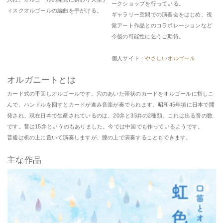
ークショップを行っている。
ィスクオルゴールの編曲を手がける。
ギャラリー空間での演奏会をはじめ、視
覚アート作品とのコラボレーションなど
今後の可能性に乞うご期待。
個人サイト：
やさしいオルゴール
オルガニートとは
カード式の手回しオルゴールです。穴のあいた帯状のカードをオルゴールに指しこ
んで、ハンドルを回すとカードが進み音楽が奏でられます。昭和45年頃に日本で開
発され、現在日本で生産されているのは、20弁と33弁の2種類。これは出る音の数
です。昔は15弁というのもありました。今では中国でも作っているようです。
普通は机の上に置いて演奏しますが、膝の上で演奏することもできます。
主な作品