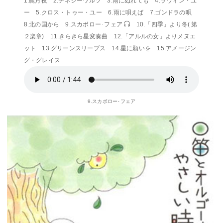
1.朧月夜 2.テネシーワルツ 3.雨にぬれても 4.ラヴィン・ユ
ー 5.クロス・トゥー・ユー 6.雨に唄えば 7.ゴンドラの唄
8.北の国から 9.スカボロー･フェア
10.「四季」より冬( 第
２楽章) 11.きらきら星変奏曲 12.「アルルの女」よりメヌエ
ット 13.グリーンスリーブス 14.星に願いを 15.アメージン
グ・グレイス
9.スカボロー･フェア