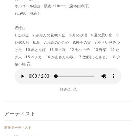
オルゴール編曲・演奏：Hamaji (宮本由利子)
¥1,980（税込）
収録曲
1.この道 2.みかんの花咲く丘 3.月の沙漠 4.夏の思い出 5.
花嫁人形 6.海 7.お猿のかごや 8.椰子の実 9.小さい秋みつ
けた 10.赤とんぼ 11.里の秋 12.七つの子 13.野菊 14.た
き火 15.ペチカ 16.かあさんの歌 17.故郷(ふるさと) 18.夕
焼小焼
18.夕焼小焼
アーティスト
取扱アーティスト