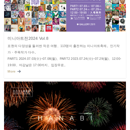
미니아트전2024 Vol.8
표현의 다양성을 둘러싼 작은 여행、113명이 출전하는 미니아트축제。인기작
가・주목작가 다수。
PART1 2024.07.03(수)–07.08(월)、PART2 2023.07.24(수)–07.29(월)、12:00-
19:00、마감날은 17:00까지、입장무료。
More