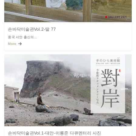
손바닥미술관Vol.2-딸 77
중국 서안 출신의…
More
손바닥미술관Vol.1-대안-이룡준 다큐멘터리 사진