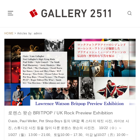
S
k
i
도쿄의 심장부,진보초역 스이도바시역에서 도보5분~7분인 갤러리
p
2511.
t
HOME
>
Articles by: admin
o
c
o
n
t
e
n
t
로렌스 왓슨 BRITPOP / UK Rock Preview Exhibition
Oasis, Paul Weller, Pet Shop Boys 등의 UK팝 록 스타의 재킷 사진, 라이브 사
진, 스튜디오 사진 등을 많이 다룬 로렌스 왓슨의 사진전. 10/22（수）～
10/27（월） 13:00 – 21:00、토일10:00 – 17:30、마감 날10/27（月）10:00 –