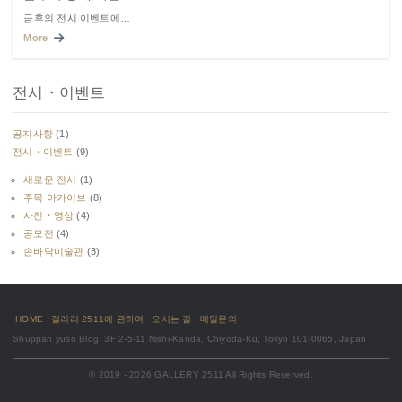
금후의 전시 이벤트에…
More
전시・이벤트
공지사항
(1)
전시・이벤트
(9)
새로운 전시
(1)
주목 아카이브
(8)
사진・영상
(4)
공모전
(4)
손바닥미술관
(3)
HOME
갤러리 2511에 관하여
오시는 길
메일문의
Shuppan yuso Bldg. 3F 2-5-11 Nishi-Kanda, Chiyoda-Ku, Tokyo 101-0065, Japan
© 2019 - 2026 GALLERY 2511 All Rights Reserved.