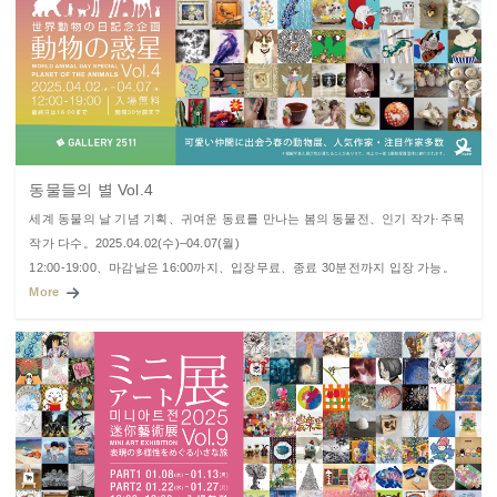
동물들의 별 Vol.4
세계 동물의 날 기념 기획、귀여운 동료를 만나는 봄의 동물전、인기 작가·주목
작가 다수。2025.04.02(수)–04.07(월)
12:00-19:00、마감날은 16:00까지、입장무료、종료 30분전까지 입장 가능。
More