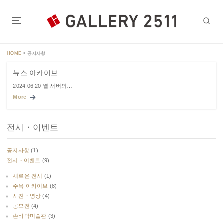
S
k
i
도쿄의 심장부,진보초역 스이도바시역에서 도보5분~7분인 갤러리
p
2511.
t
HOME
>
공지사항
o
c
뉴스 아카이브
o
2024.06.20 웹 서버의…
n
More
t
e
n
전시・이벤트
t
공지사항
(1)
전시・이벤트
(9)
새로운 전시
(1)
주목 아카이브
(8)
사진・영상
(4)
공모전
(4)
손바닥미술관
(3)