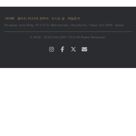
HOME
갤러리 2511에 관하여
오시는 길
메일문의
Shuppan yuso Bldg. 3F 2-5-11 Nishi-Kanda, Chiyoda-Ku, Tokyo 101-0065, Japan
© 2019 - 2026 GALLERY 2511 All Rights Reserved.