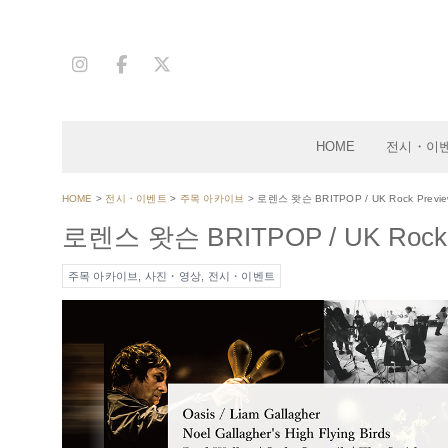
S
k
i
p
t
o
HOME
전시・이
c
o
HOME
>
전시・이벤트
>
주목 아카이브
>
로렌스 왓슨 BRITPOP / UK Rock Preview 
n
로렌스 왓슨 BRITPOP / UK Rock Pr
t
e
주목 아카이브
,
사진・영상
,
전시・이벤트
n
t