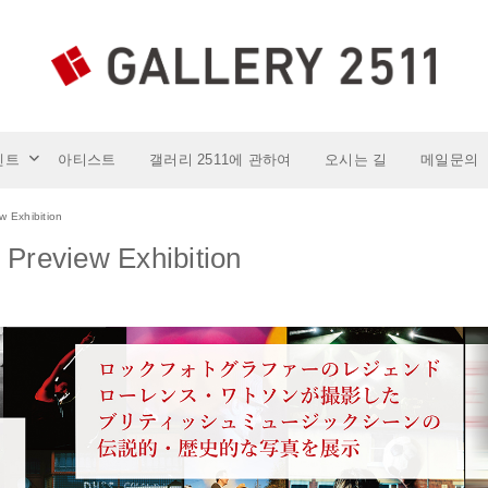
도쿄의 심장부,진보초역 스이도바시역에서 도보5분~7분인 갤러리 251
벤트
아티스트
갤러리 2511에 관하여
오시는 길
메일문의
Exhibition
eview Exhibition