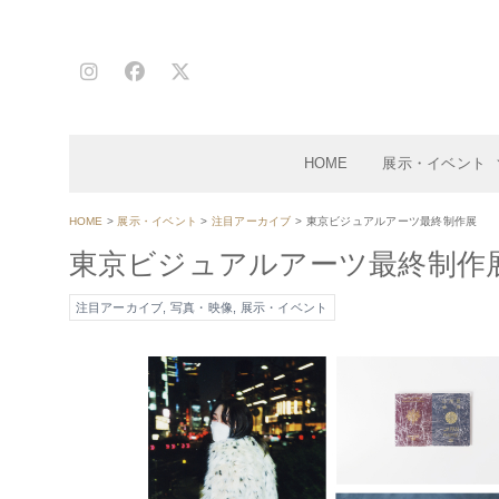
コ
ン
テ
ン
ツ
へ
HOME
展示・イベント
移
動
HOME
>
展示・イベント
>
注目アーカイブ
>
東京ビジュアルアーツ最終制作展
東京ビジュアルアーツ最終制作
注目アーカイブ
,
写真・映像
,
展示・イベント