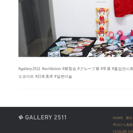
#gallery2511 #exhibition #展覧会 #グループ展 #卒展 #졸
도쿄아트 #日本美术 #일본미술
HOME
展示
手のひら美術
i-COLOR C