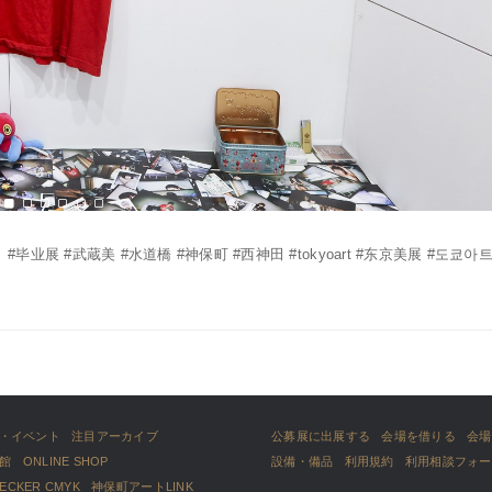
업전시회 #毕业展 #武蔵美 #水道橋 #神保町 #西神田 #tokyoart #东京美展 #도쿄아트
・イベント
注目アーカイブ
公募展に出展する
会場を借りる
会場
館
ONLINE SHOP
設備・備品
利用規約
利用相談フォー
HECKER CMYK
神保町アートLINK