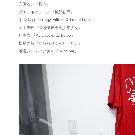
安藤るい『想う』
グエンホアンミン『越顔在日』
謝 龍駿鋒『Foggy Hillock & Liquid Land』
田中美咲『健康優良不良少年少女』
杜嘉宸 『As above, as below』
松尾諒哉『からあげくんたべたい』
渡邊シンティア美加『 – nouee』