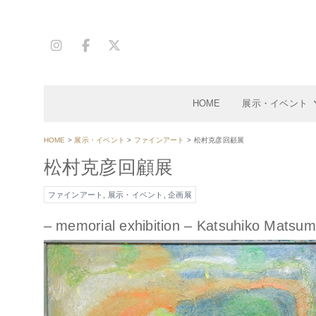
コ
ン
テ
ン
ツ
へ
HOME
展示・イベント
移
動
HOME
>
展示・イベント
>
ファインアート
>
松村克彦回顧展
松村克彦回顧展
ファインアート
,
展示・イベント
,
企画展
– memorial exhibition – Katsuhiko Matsu