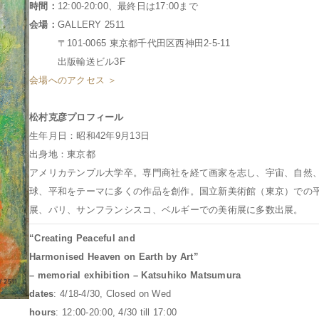
時間：
12:00-20:00、最終日は17:00まで
会場：
GALLERY 2511
〒101-0065 東京都千代田区西神田2-5-11
出版輸送ビル3F
会場へのアクセス ＞
松村克彦プロフィール
生年月日：昭和42年9月13日
出身地：東京都
アメリカテンプル大学卒。専門商社を経て画家を志し、宇宙、自然
球、平和をテーマに多くの作品を創作。国立新美術館（東京）での
展、パリ、サンフランシスコ、ベルギーでの美術展に多数出展。
“Creating Peaceful and
Harmonised Heaven on Earth by Art”
– memorial exhibition – Katsuhiko Matsumura
dates
: 4/18-4/30, Closed on Wed
hours
: 12:00-20:00, 4/30 till 17:00