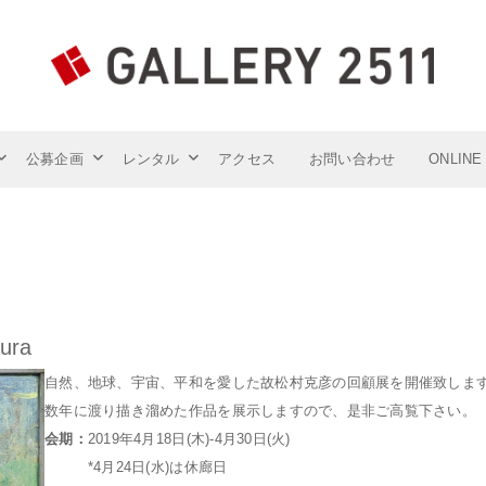
東京の心臓部、神保町駅・水道橋駅から徒歩5分～7分のGALLERY 25
公募企画
レンタル
アクセス
お問い合わせ
ONLINE
mura
自然、地球、宇宙、平和を愛した故松村克彦の回顧展を開催致しま
数年に渡り描き溜めた作品を展示しますので、是非ご高覧下さい。
会期：
2019年4月18日(木)-4月30日(火)
*4月24日(水)は休廊日