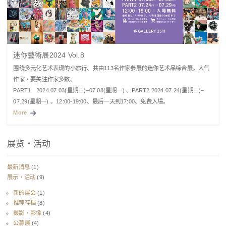
迷你藝術展2024 Vol.8
围绕多元化艺术表现的小旅行、共由113名作家参展的迷你艺术品综合展。人气
作家・要关注作家多数。
PART1 2024.07.03(星期三)–07.08(星期一) 、PART2 2024.07.24(星期三)–
07.29(星期一) 。12:00-19:00、最后一天到17:00、免费入場。
More
展览・活动
最新消息
(1)
展示・活动
(9)
新的展会
(1)
推荐存档
(8)
摄影・影像
(4)
公募展
(4)