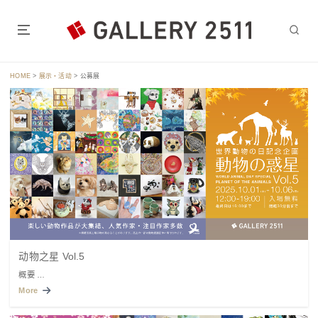
跳
转
到
东京都心的神保町站，水道桥站步行5至7分钟的画廊 2511.
内
容
HOME
>
展示・活动
>
公募展
动物之星 Vol.5
概要 …
More