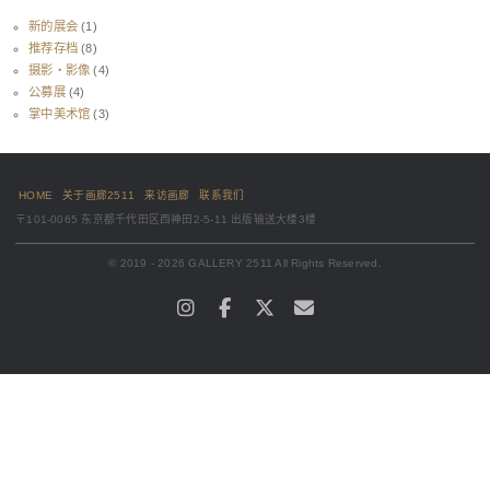
新的展会
(1)
推荐存档
(8)
摄影・影像
(4)
公募展
(4)
掌中美术馆
(3)
HOME
关于画廊2511
来访画廊
联系我们
〒101-0065 东京都千代田区西神田2-5-11 出版输送大楼3楼
© 2019 - 2026 GALLERY 2511 All Rights Reserved.