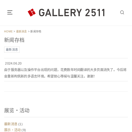
跳
转
到
东京都心的神保町站，水道桥站步行5至7分钟的画廊 2511.
内
容
HOME
>
最新消息
>
新闻存档
新闻存档
最新消息
2024.06.20
由于服务器以及操作平台出现的问题，花费数年时间翻译的大多页面消失了。今后将
会重新构筑新的多语言环境。希望耐心等候与温馨关注。谢谢！
展览・活动
最新消息
(1)
展示・活动
(9)